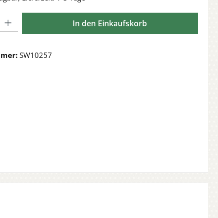
l: Gib den gewünschten Wert ein oder benutze die Schaltflächen 
In den Einkaufskorb
mmer:
SW10257