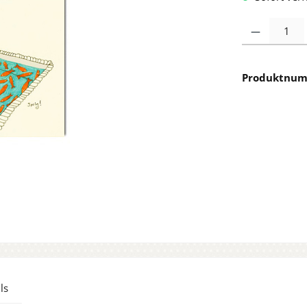
Produkt Anzah
Produktnu
ls