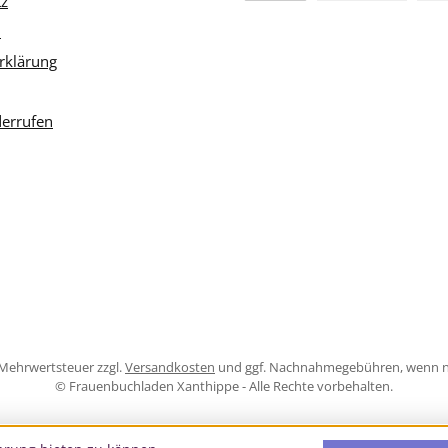
tz
PayPal
m
rklärung
derrufen
l. Mehrwertsteuer zzgl.
Versandkosten
und ggf. Nachnahmegebühren, wenn n
© Frauenbuchladen Xanthippe - Alle Rechte vorbehalten.