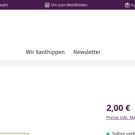
wahl
Ort zum Wohlfühlen
S
Wir Xanthippen
Newsletter
Regulärer Prei
2,00 €
Preise inkl. M
Sofort verf