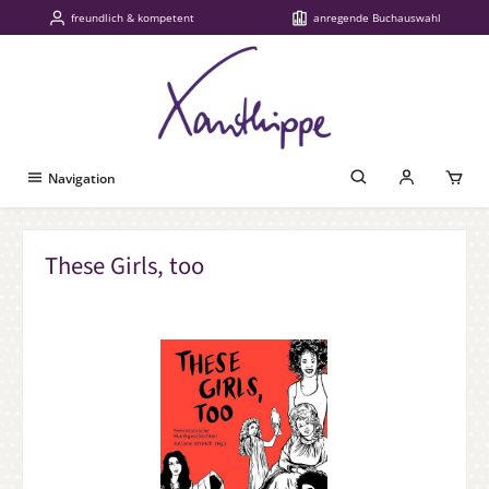
freundlich & kompetent
anregende Buchauswahl
Zum Hauptinhalt springen
Navigation
These Girls, too
Bildergalerie überspringen