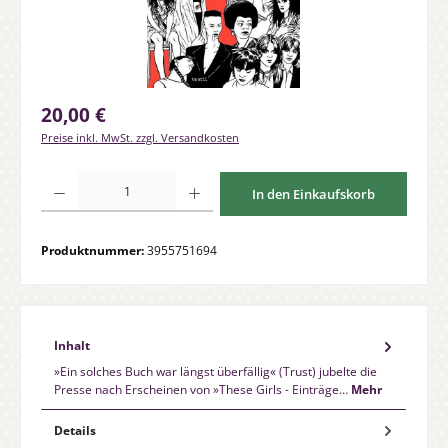
Regulärer Preis:
20,00 €
Preise inkl. MwSt. zzgl. Versandkosten
Produkt Anzahl: Gib den gewünschten Wert ein oder benutze die Schaltfläche
In den Einkaufskorb
Produktnummer:
3955751694
Inhalt
»Ein solches Buch war längst überfällig« (Trust) jubelte die
Presse nach Erscheinen von »These Girls - Einträge…
Mehr
Details