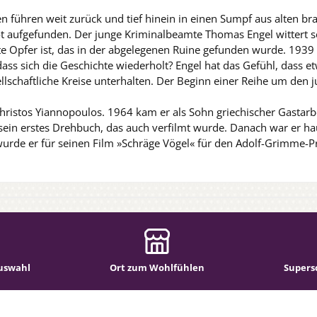
n führen weit zurück und tief hinein in einen Sumpf aus alten br
t aufgefunden. Der junge Kriminalbeamte Thomas Engel wittert sei
ste Opfer ist, das in der abgelegenen Ruine gefunden wurde. 1939 
dass sich die Geschichte wiederholt? Engel hat das Gefühl, dass e
sellschaftliche Kreise unterhalten. Der Beginn einer Reihe um d
istos Yiannopoulos. 1964 kam er als Sohn griechischer Gastarbe
 sein erstes Drehbuch, das auch verfilmt wurde. Danach war er h
rde er für seinen Film »Schräge Vögel« für den Adolf-Grimme-Prei
uswahl
Ort zum Wohlfühlen
Supers