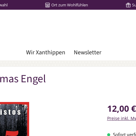
wahl
Ort zum Wohlfühlen
S
Wir Xanthippen
Newsletter
homas Engel
Regulärer Prei
12,00 €
Preise inkl. M
Sofort verf