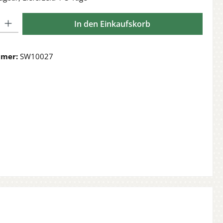
l: Gib den gewünschten Wert ein oder benutze die Schaltflächen 
In den Einkaufskorb
mmer:
SW10027