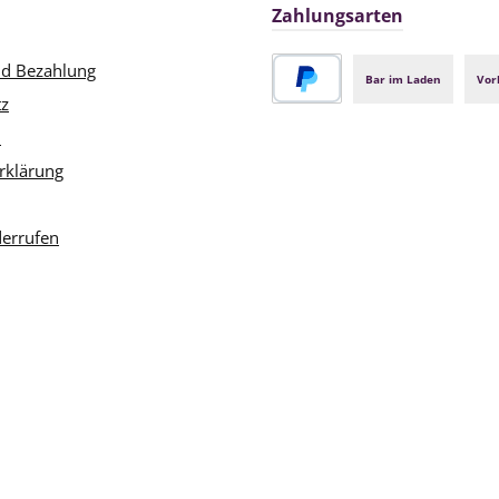
Zahlungsarten
nd Bezahlung
Bar im Laden
Vor
tz
PayPal
m
rklärung
derrufen