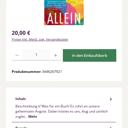
Regulärer Preis:
20,00 €
Preise inkl. MwSt. zzgl. Versandkosten
Produkt Anzahl: Gib den gewünschten Wert ein oder benutze die Schaltfläche
In den Einkaufskorb
Produktnummer:
3446267921
Inhalt
Beschreibung b"Was für ein Buch! Es rührt an unsere
geheimsten Ängste. Dabei tröstet es uns, klug und zärtlich
zuglei…
Mehr