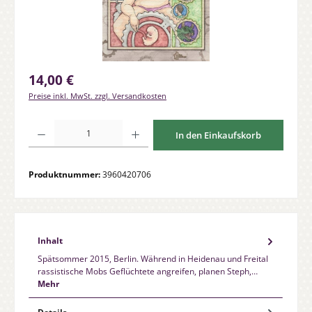
Regulärer Preis:
14,00 €
Preise inkl. MwSt. zzgl. Versandkosten
Produkt Anzahl: Gib den gewünschten Wert ein oder benutze die Schaltfläche
In den Einkaufskorb
Produktnummer:
3960420706
Inhalt
Spätsommer 2015, Berlin. Während in Heidenau und Freital
rassistische Mobs Geflüchtete angreifen, planen Steph,…
Mehr