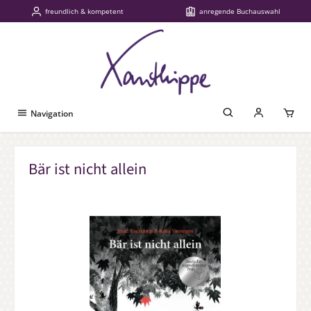
freundlich & kompetent
anregende Buchauswahl
Zum Hauptinhalt springen
Navigation
Bär ist nicht allein
Bildergalerie überspringen