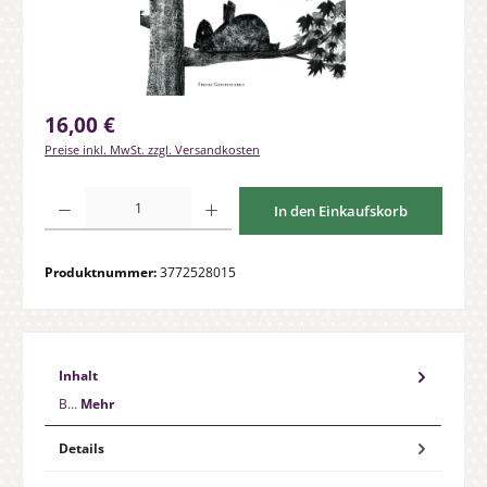
Regulärer Preis:
16,00 €
Preise inkl. MwSt. zzgl. Versandkosten
Produkt Anzahl: Gib den gewünschten Wert ein oder benutze die Schaltfläche
In den Einkaufskorb
Produktnummer:
3772528015
Inhalt
B…
Mehr
Details