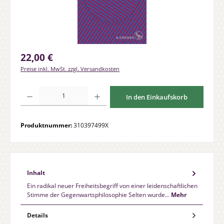
Regulärer Preis:
22,00 €
Preise inkl. MwSt. zzgl. Versandkosten
Produkt Anzahl: Gib den gewünschten Wert ein oder benutze die Schaltfläche
In den Einkaufskorb
Produktnummer:
310397499X
Inhalt
Ein radikal neuer Freiheitsbegriff von einer leidenschaftlichen
Stimme der Gegenwartsphilosophie Selten wurde…
Mehr
Details