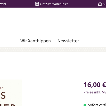
wahl
Ort zum Wohlfühlen
S
Wir Xanthippen
Newsletter
Regulärer Prei
16,00 €
Preise inkl. M
Sofort verf