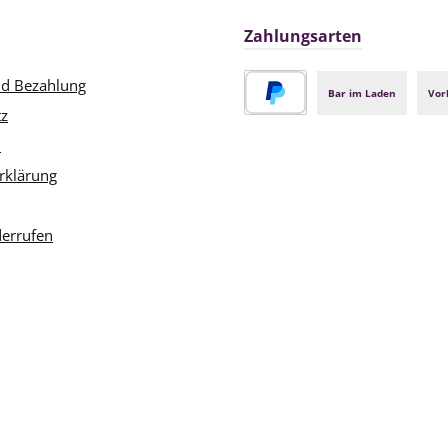
Zahlungsarten
nd Bezahlung
Bar im Laden
Vor
tz
PayPal
m
rklärung
derrufen