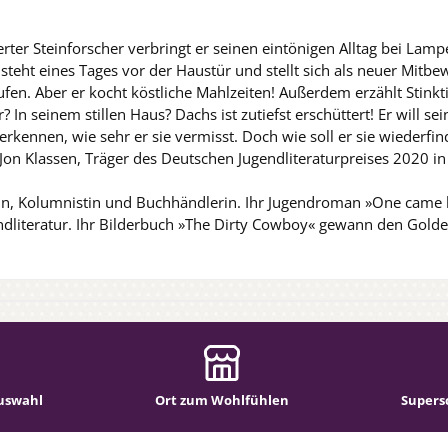
rter Steinforscher verbringt er seinen eintönigen Alltag bei Lamp
r steht eines Tages vor der Haustür und stellt sich als neuer Mitbew
n. Aber er kocht köstliche Mahlzeiten! Außerdem erzählt Stinkti
In seinem stillen Haus? Dachs ist zutiefst erschüttert! Er will s
 erkennen, wie sehr er sie vermisst. Doch wie soll er sie wieder
 Jon Klassen, Träger des Deutschen Jugendliteraturpreises 2020 in
ikerin, Kolumnistin und Buchhändlerin. Ihr Jugendroman »One ca
dliteratur. Ihr Bilderbuch »The Dirty Cowboy« gewann den Golden 
uswahl
Ort zum Wohlfühlen
Supers