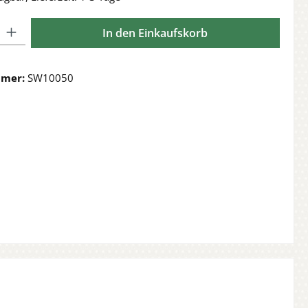
l: Gib den gewünschten Wert ein oder benutze die Schaltflächen 
In den Einkaufskorb
mmer:
SW10050