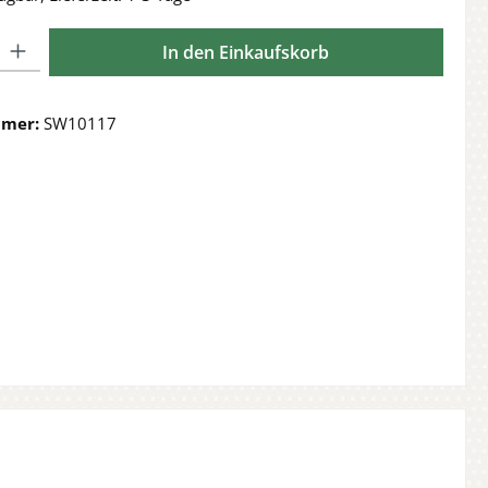
l: Gib den gewünschten Wert ein oder benutze die Schaltflächen 
In den Einkaufskorb
mmer:
SW10117