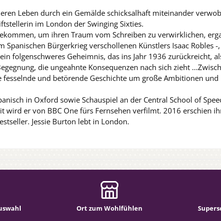
eren Leben durch ein Gemälde schicksalhaft miteinander verwoben
tstellerin im London der Swinging Sixties.
gekommen, um ihren Traum vom Schreiben zu verwirklichen, ergat
 Spanischen Bürgerkrieg verschollenen Künstlers Isaac Robles -, w
 ein folgenschweres Geheimnis, das ins Jahr 1936 zurückreicht, al
ne Begegnung, die ungeahnte Konsequenzen nach sich zieht ...Zwi
se fesselnde und betörende Geschichte um große Ambitionen und
panisch in Oxford sowie Schauspiel an der Central School of Spee
it wird er von BBC One fürs Fernsehen verfilmt. 2016 erschien 
tseller. Jessie Burton lebt in London.
uswahl
Ort zum Wohlfühlen
Supers