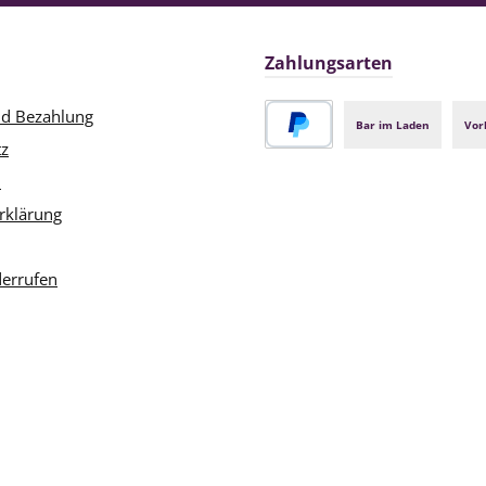
Zahlungsarten
nd Bezahlung
Bar im Laden
Vor
tz
PayPal
m
rklärung
derrufen