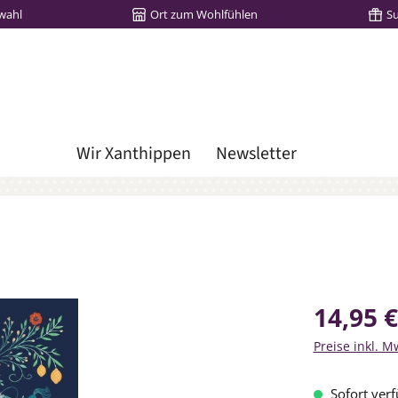
wahl
Ort zum Wohlfühlen
S
Wir Xanthippen
Newsletter
Regulärer Prei
14,95 €
Preise inkl. M
Sofort verf