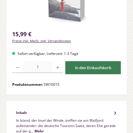
Regulärer Preis:
15,99 €
Preise inkl. MwSt. zzgl. Versandkosten
Sofort verfügbar, Lieferzeit: 1-3 Tage
Produkt Anzahl: Gib den gewünschten Wert ein oder benutze die Schaltfläche
In den Einkaufskorb
Produktnummer:
SW10015
Inhalt
In Island, der Insel der Winde, treffen sie am Walfjord
aufeinander: die deutsche Touristin Swea, deren Ehe gerade
auf der g…
Mehr