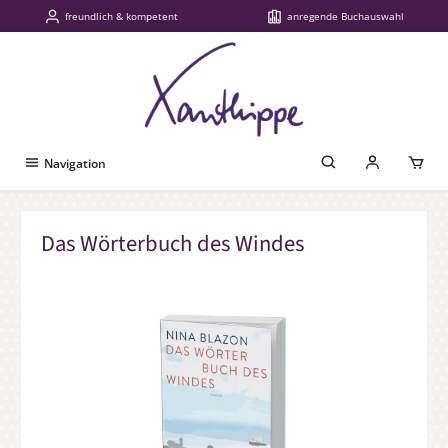
freundlich & kompetent
anregende Buchauswahl
Zum Hauptinhalt springen
Navigation
Das Wörterbuch des Windes
Bildergalerie überspringen