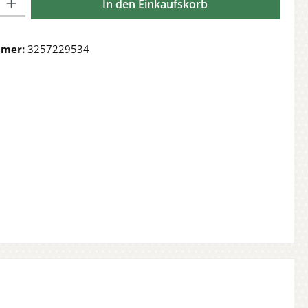
In den Einkaufskorb
mmer:
3257229534