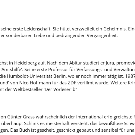
wird seine erste Leidenschaft. Sie hütet verzweifelt ein Geheimnis. 
 einer sonderbaren Liebe und bedrängenden Vergangenheit.
hst in Heidelberg auf. Nach dem Abitur studiert er Jura, promovi
'Amtshilfe'. Seine erste Professur für Verfassungs- und Verwaltun
ie Humboldt-Universität Berlin, wo er noch immer tätig ist. 1987 t
reund' von Nico Hoffmann für das ZDF verfilmt wurde. Weitere Krimis
nt der Weltbestseller 'Der Vorleser'.b"
on Günter Grass wahrscheinlich der international erfolgreichste 
 überhaupt Schlink es meisterhaft versteht, das bewußtlose Schw
en. Das Buch ist gescheit, geschickt gebaut und sensibel für un