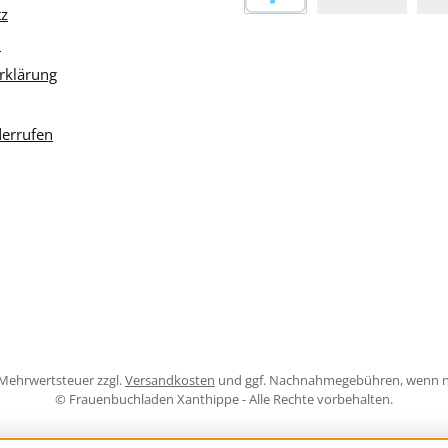
tz
PayPal
m
rklärung
derrufen
l. Mehrwertsteuer zzgl.
Versandkosten
und ggf. Nachnahmegebühren, wenn n
© Frauenbuchladen Xanthippe - Alle Rechte vorbehalten.