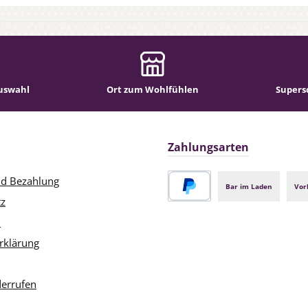
uswahl
Ort zum Wohlfühlen
Supers
Zahlungsarten
nd Bezahlung
Bar im Laden
Vor
tz
PayPal
m
rklärung
derrufen