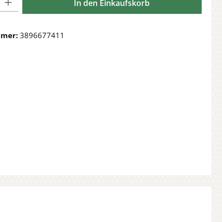
In den Einkaufskorb
mmer:
3896677411