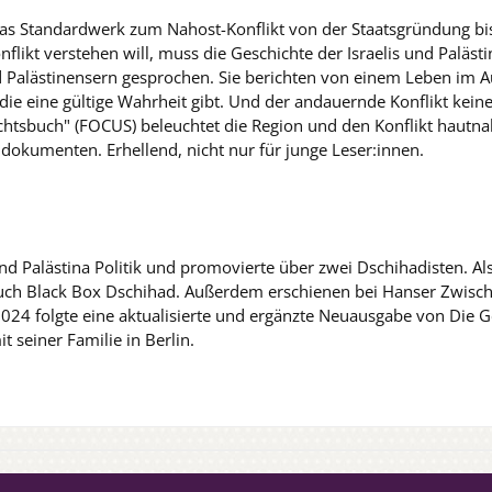
 Das Standardwerk zum Nahost-Konflikt von der Staatsgründung b
flikt verstehen will, muss die Geschichte der Israelis und Paläs
und Palästinensern gesprochen. Sie berichten von einem Leben im
 die eine gültige Wahrheit gibt. Und der andauernde Konflikt kei
ichtsbuch" (FOCUS) beleuchtet die Region und den Konflikt hautn
aldokumenten. Erhellend, nicht nur für junge Leser:innen.
und Palästina Politik und promovierte über zwei Dschihadisten. Als
ch Black Box Dschihad. Außerdem erschienen bei Hanser Zwische
24 folgte eine aktualisierte und ergänzte Neuausgabe von Die Ge
t seiner Familie in Berlin.