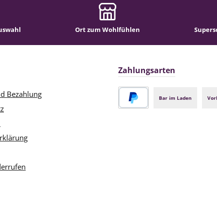
uswahl
Ort zum Wohlfühlen
Supers
Zahlungsarten
nd Bezahlung
Bar im Laden
Vor
tz
PayPal
m
rklärung
derrufen