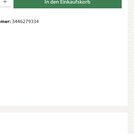
In den Einkaufskorb
mmer:
3446279334