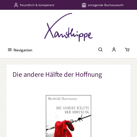
freundlich & kompetent
anregende Buchauswahl
Zum Hauptinhalt springen
Navigation
Die andere Hälfte der Hoffnung
Bildergalerie überspringen