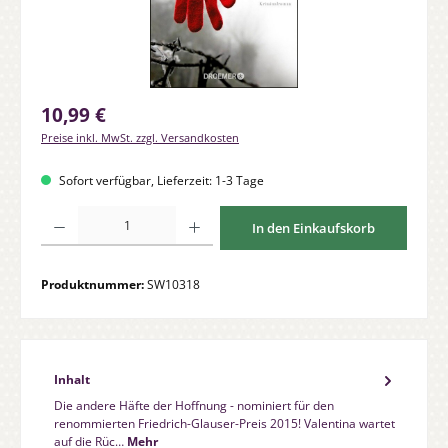
Regulärer Preis:
10,99 €
Preise inkl. MwSt. zzgl. Versandkosten
Sofort verfügbar, Lieferzeit: 1-3 Tage
Produkt Anzahl: Gib den gewünschten Wert ein oder benutze die Schaltfläche
In den Einkaufskorb
Produktnummer:
SW10318
Inhalt
Die andere Häfte der Hoffnung - nominiert für den
renommierten Friedrich-Glauser-Preis 2015! Valentina wartet
auf die Rüc…
Mehr