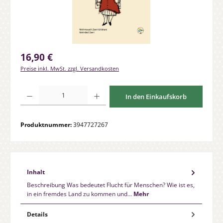
Regulärer Preis:
16,90 €
Preise inkl. MwSt. zzgl. Versandkosten
Produkt Anzahl: Gib den gewünschten Wert ein oder benutze die Schaltfläche
In den Einkaufskorb
Produktnummer:
3947727267
Inhalt
Beschreibung Was bedeutet Flucht für Menschen? Wie ist es,
in ein fremdes Land zu kommen und…
Mehr
Details