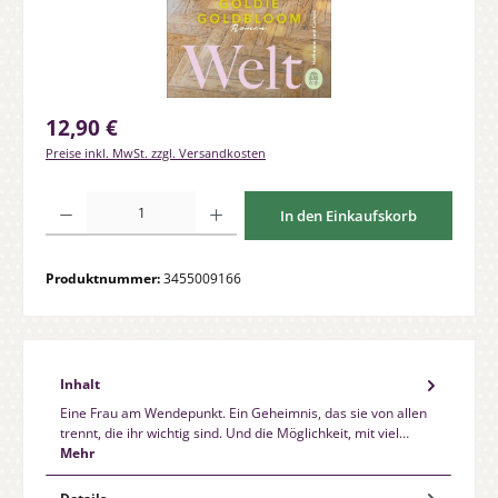
Regulärer Preis:
12,90 €
Preise inkl. MwSt. zzgl. Versandkosten
Produkt Anzahl: Gib den gewünschten Wert ein oder benutze die Schaltfläche
In den Einkaufskorb
Produktnummer:
3455009166
Inhalt
Eine Frau am Wendepunkt. Ein Geheimnis, das sie von allen
trennt, die ihr wichtig sind. Und die Möglichkeit, mit viel…
Mehr