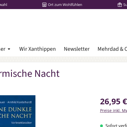
wahl
Ort zum Wohlfühlen
S
her
Wir Xanthippen
Newsletter
Mehrdad & C
Öffne oder Schließe das Dropdown der Kategorie Lieblingsbü
ürmische Nacht
Regulärer Prei
26,95 €
Preise inkl. M
Sofort verf