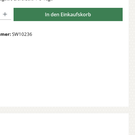
l: Gib den gewünschten Wert ein oder benutze die Schaltflächen 
In den Einkaufskorb
mmer:
SW10236