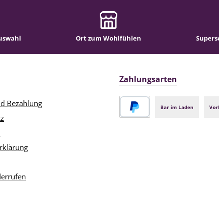
uswahl
Ort zum Wohlfühlen
Supers
Zahlungsarten
nd Bezahlung
Bar im Laden
Vor
tz
PayPal
m
rklärung
derrufen