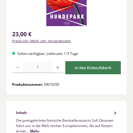
Regulärer Preis:
23,00 €
Preise inkl. MwSt. zzgl. Versandkosten
Sofort verfügbar, Lieferzeit: 1-3 Tage
Produkt Anzahl: Gib den gewünschten Wert ein oder benutze die Schaltfläche
In den Einkaufskorb
Produktnummer:
SW10295
Inhalt
Die preisgekrönte finnische Bestsellerautorin Sofi Oksanen
führt uns in die Welt reicher Europäerinnen, die auf Kosten
ärmer…
Mehr