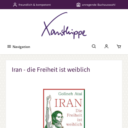
freundlich & kompetent
anregende Buchauswahl
Zum Hauptinhalt springen
Navigation
Iran - die Freiheit ist weiblich
Bildergalerie überspringen