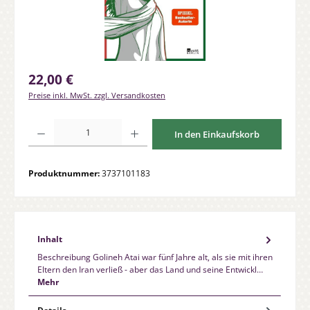
Regulärer Preis:
22,00 €
Preise inkl. MwSt. zzgl. Versandkosten
Produkt Anzahl: Gib den gewünschten Wert ein oder benutze die Schaltfläche
In den Einkaufskorb
Produktnummer:
3737101183
Inhalt
Beschreibung Golineh Atai war fünf Jahre alt, als sie mit ihren
Eltern den Iran verließ - aber das Land und seine Entwickl…
Mehr