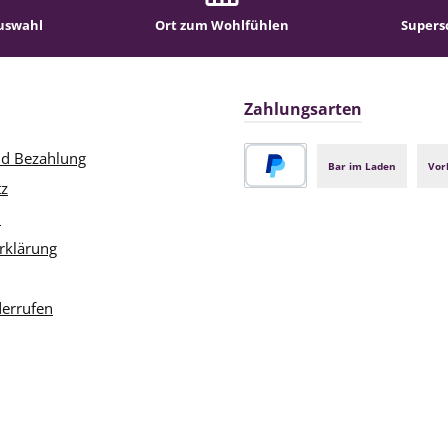
. August 1866 bei Sydney als
uswahl
Ort zum Wohlfühlen
Supers
 Anette Beauchamp geboren
uchs in England auf. Sie war
ne Cousine von Katherine
ield, mit der sie in späteren
Zahlungsarten
n bis zu deren Tod 1923 auch
eine enge Freundschaft
nd Bezahlung
and.Mit 24 Jahren heiratete
Bar im Laden
Vor
beth den preußischen Grafen
tz
PayPal
nning August von Arnim-
m
agenthin und lebte in Berlin
rklärung
nd auf dem Familiengut
nheide in Pommern, wo auch
rster Roman Elizabeth und ihr
derrufen
en (1898) entstand. Als die
Familie in finanzielle
erigkeiten geriet, mußte das
erkauft werden. 1908 trennte
 das Ehepaar. Elizabeth von
 kehrte mit den Kindern nach