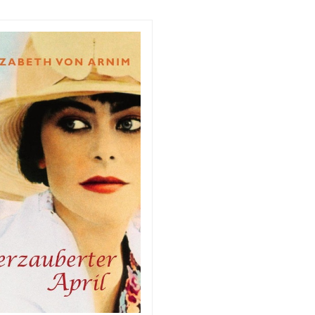
»Murmelbrüder«.
Industriellenfamilie und
der Ozeanologie. Es ist d
Mordfall für den jungen Ri
Fall, bei dem es nebe
Aufklärung eines Verbrec
um die Zukunft der Wel
geht.Luca Ventura ist
Pseudonym. Der Autor l
Golf von Neapel, wo er 
einen weiteren Fall der Ca
um den Inselpolizisten Enr
und dessen norditalien
Kollegin Antonia Cirillo s