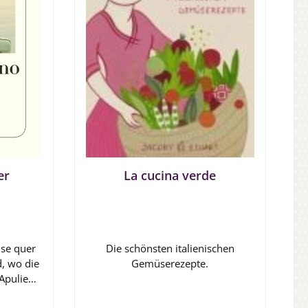
er
La cucina verde
ise quer
Die schönsten italienischen
d, wo die
Gemüserezepte.
Apulien,
 Wohnung