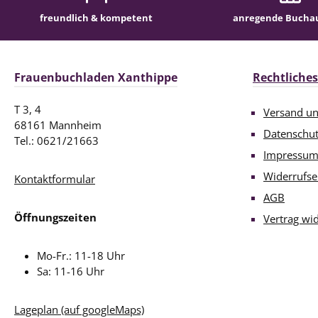
am 30
freundlich & kompetent
anregende Bucha
Mary
und w
ei
Mansf
Frauenbuchladen Xanthippe
Rechtliches
Jahre
T 3, 4
Versand u
verb
68161 Mannheim
Eliza
Datenschu
Tel.: 0621/21663
He
Impressu
Schl
Widerrufse
Kontaktformular
u
Nasse
AGB
ihr e
Öffnungszeiten
Vertrag wi
Gart
Mo-Fr.: 11-18 Uhr
Schwi
Sa: 11-16 Uhr
Gut v
sich
Arnim
Lageplan (auf googleMaps)