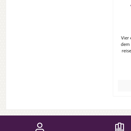
Vier
dem 
reis
Überr
einem
Pinien
nicht
de
son
diese
Eliz
und
bekan
Buch