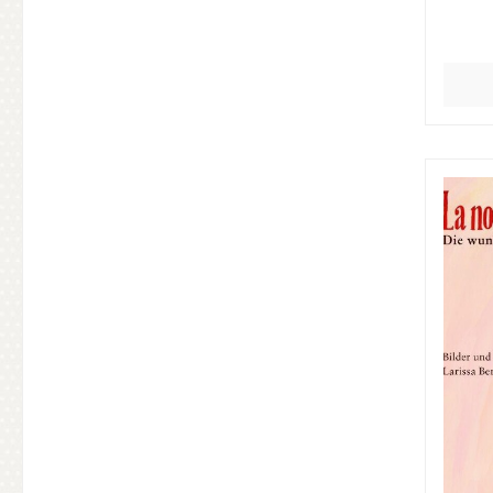
gen
dafu?
sie 
einer
dara
eine z
eig
reinl
Tu?re
Ra
Ge
sch
Frau
Maria
und 
schein
Welte
dass 
Ers
ganz