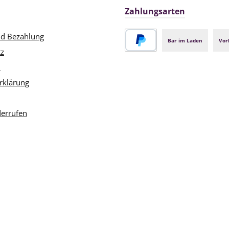
Zahlungsarten
nd Bezahlung
Bar im Laden
Vor
tz
PayPal
m
rklärung
derrufen