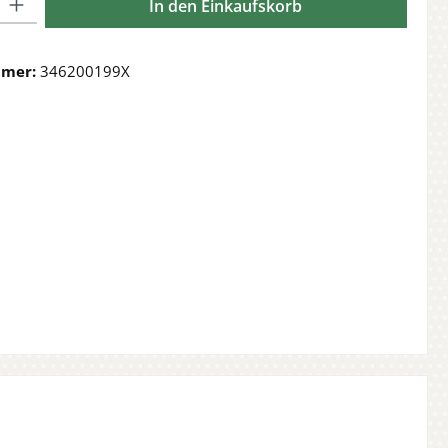
In den Einkaufskorb
mmer:
346200199X