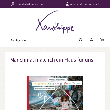
freundlich & kompetent
anregende Buchauswahl
Zum Hauptinhalt springen
Navigation
Manchmal male ich ein Haus für uns
Bildergalerie überspringen