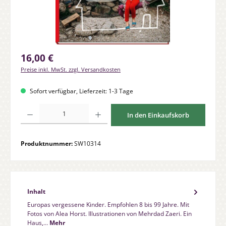
Regulärer Preis:
16,00 €
Preise inkl. MwSt. zzgl. Versandkosten
Sofort verfügbar, Lieferzeit: 1-3 Tage
Produkt Anzahl: Gib den gewünschten Wert ein oder benutze die Schaltfläche
In den Einkaufskorb
Produktnummer:
SW10314
Inhalt
Europas vergessene Kinder. Empfohlen 8 bis 99 Jahre. Mit
Fotos von Alea Horst. Illustrationen von Mehrdad Zaeri. Ein
Haus,…
Mehr