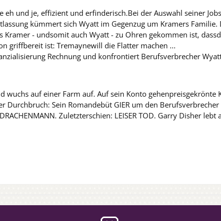
ie eh und je, effizient und erfinderisch.Bei der Auswahl seiner Jo
Entlassung kümmert sich Wyatt im Gegenzug um Kramers Familie. 
ss Kramer - undsomit auch Wyatt - zu Ohren gekommen ist, dassde
n griffbereit ist: Tremaynewill die Flatter machen ...
nanzialisierung Rechnung und konfrontiert Berufsverbrecher Wya
d wuchs auf einer Farm auf. Auf sein Konto gehenpreisgekrönte
b der Durchbruch: Sein Romandebüt GIER um den Berufsverbreche
n DRACHENMANN. Zuletzterschien: LEISER TOD. Garry Disher lebt 