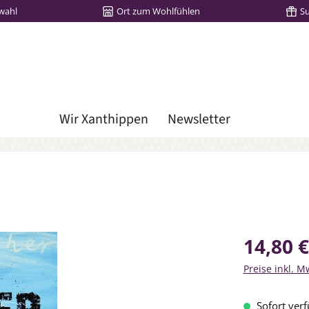
wahl
Ort zum Wohlfühlen
S
Wir Xanthippen
Newsletter
Regulärer Prei
14,80 €
Preise inkl. M
Sofort verf