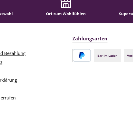
uswahl
Ort zum Wohlfühlen
Supers
Zahlungsarten
nd Bezahlung
Bar im Laden
Vor
tz
PayPal
m
rklärung
derrufen