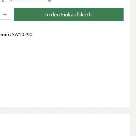
l: Gib den gewünschten Wert ein oder benutze die Schaltflächen 
In den Einkaufskorb
mmer:
SW10290