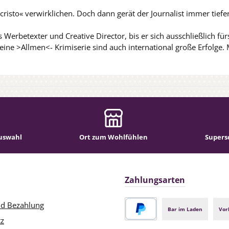
isto« verwirklichen. Doch dann gerät der Journalist immer tiefer i
s Werbetexter und Creative Director, bis er sich ausschließlich fü
ne >Allmen<- Krimiserie sind auch international große Erfolge. Ma
uswahl
Ort zum Wohlfühlen
Supers
Zahlungsarten
nd Bezahlung
Bar im Laden
Vor
tz
PayPal