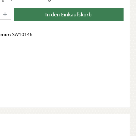
l: Gib den gewünschten Wert ein oder benutze die Schaltflächen 
In den Einkaufskorb
mmer:
SW10146