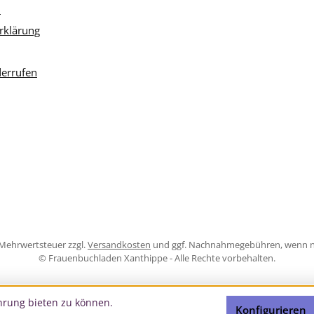
m
rklärung
derrufen
l. Mehrwertsteuer zzgl.
Versandkosten
und ggf. Nachnahmegebühren, wenn n
© Frauenbuchladen Xanthippe - Alle Rechte vorbehalten.
hrung bieten zu können.
Konfigurieren