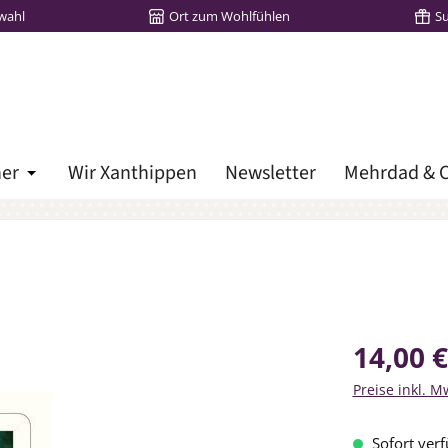
wahl
Ort zum Wohlfühlen
S
her
Wir Xanthippen
Newsletter
Mehrdad & C
Öffne oder Schließe das Dropdown der Kategorie Lieblingsbü
Regulärer Prei
14,00 €
Preise inkl. M
Sofort verf