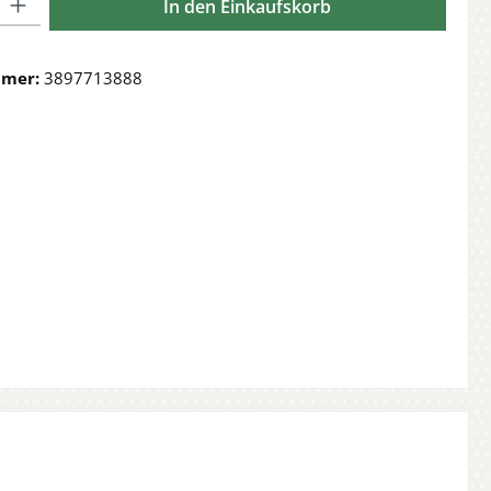
In den Einkaufskorb
mmer:
3897713888