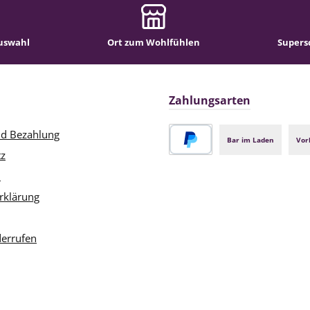
uswahl
Ort zum Wohlfühlen
Supers
Zahlungsarten
nd Bezahlung
Bar im Laden
Vor
tz
PayPal
m
rklärung
derrufen