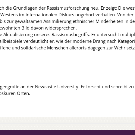
die Grundlagen der Rassismusforschung neu. Er zeigt: Die westli
s Westens im internationalen Diskurs ungehört verhallen. Von de
 bis zur gewaltsamen Assimilierung ethnischer Minderheiten in d
m gewohnten Bild davon widersprechen.
Aktualisierung unseres Rassismusbegriffs. Er untersucht multiple
allbeispiele verdeutlicht er, wie der moderne Drang nach Katego
roffene und solidarische Menschen allerorts dagegen zur Wehr setz
algeografie an der Newcastle University. Er forscht und schreibt 
bskuren Orten.