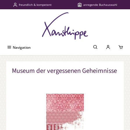
freundlich & kompetent
anregende Buchauswahl
Zum Hauptinhalt springen
Navigation
Museum der vergessenen Geheimnisse
Bildergalerie überspringen