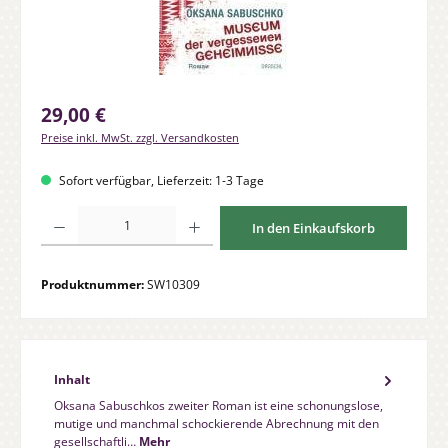
Regulärer Preis:
29,00 €
Preise inkl. MwSt. zzgl. Versandkosten
Sofort verfügbar, Lieferzeit: 1-3 Tage
Produkt Anzahl: Gib den gewünschten Wert ein oder benutze die Schaltfläche
In den Einkaufskorb
Produktnummer:
SW10309
Inhalt
Oksana Sabuschkos zweiter Roman ist eine schonungslose,
mutige und manchmal schockierende Abrechnung mit den
gesellschaftli…
Mehr