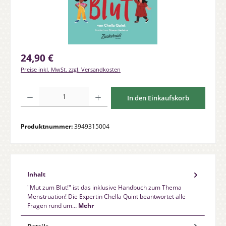
Regulärer Preis:
24,90 €
Preise inkl. MwSt. zzgl. Versandkosten
Produkt Anzahl: Gib den gewünschten Wert ein oder benutze die Schaltfläche
In den Einkaufskorb
Produktnummer:
3949315004
Inhalt
"Mut zum Blut!" ist das inklusive Handbuch zum Thema
Menstruation! Die Expertin Chella Quint beantwortet alle
Fragen rund um…
Mehr