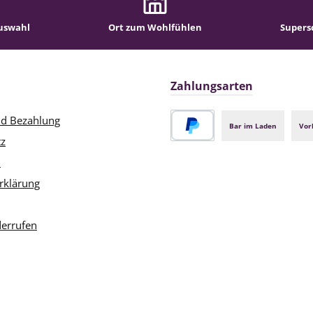
uswahl
Ort zum Wohlfühlen
Supers
Zahlungsarten
nd Bezahlung
Bar im Laden
Vor
tz
PayPal
m
rklärung
derrufen