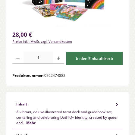
Regulärer Preis:
28,00 €
Preise inkl. MwSt. zzgl. Versandkosten
Produkt Anzahl: Gib den gewünschten Wert ein oder benutze die Schaltfläche
In den Einkaufskorb
Produktnummer:
0762474882
Inhalt
A vibrant, deluxe illustrated tarot deck and guidebook set,
centering and celebrating LGBTQ+ identity, created by queer
and…
Mehr