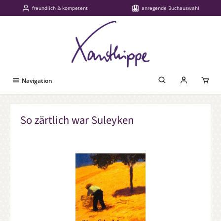
freundlich & kompetent
anregende Buchauswahl
Zum Hauptinhalt springen
Navigation
So zärtlich war Suleyken
Bildergalerie überspringen