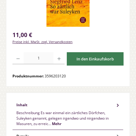
Regulärer Preis:
11,00 €
Preise inkl. MwSt. zzgl. Versandkosten
Produkt Anzahl: Gib den gewünschten Wert ein oder benutze die Schaltfläche
In den Einkaufskorb
Produktnummer:
3596203120
Inhalt
Beschreibung Es war einmal ein zärtliches Dörfchen,
Suleyken genannt, gelegen irgendwo und nirgendwo in
Masuren, zu erreic…
Mehr