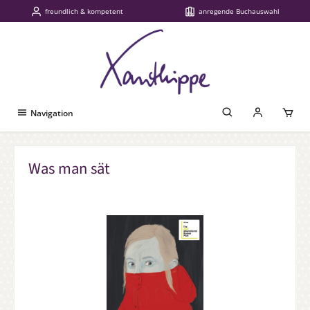
freundlich & kompetent
anregende Buchauswahl
Zum Hauptinhalt springen
Navigation
Was man sät
Bildergalerie überspringen