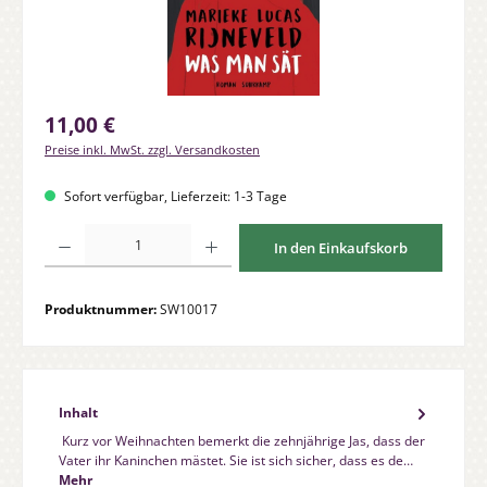
Regulärer Preis:
11,00 €
Preise inkl. MwSt. zzgl. Versandkosten
Sofort verfügbar, Lieferzeit: 1-3 Tage
Produkt Anzahl: Gib den gewünschten Wert ein oder benutze die Schaltfläche
In den Einkaufskorb
Produktnummer:
SW10017
Inhalt
Kurz vor Weihnachten bemerkt die zehnjährige Jas, dass der
Vater ihr Kaninchen mästet. Sie ist sich sicher, dass es de…
Mehr