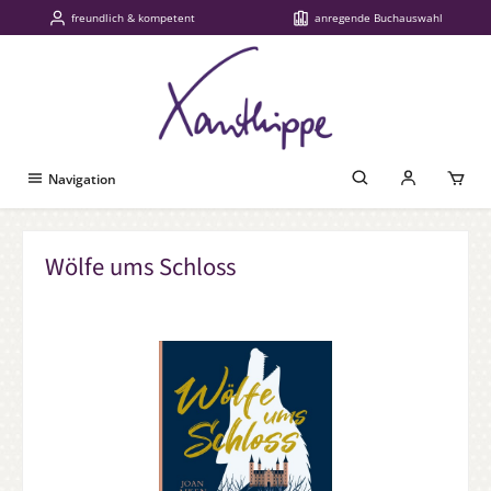
freundlich & kompetent
anregende Buchauswahl
Zum Hauptinhalt springen
Navigation
Wölfe ums Schloss
Bildergalerie überspringen