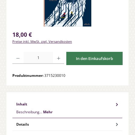
Regulärer Preis:
18,00 €
Preise inkl. MwSt. zzgl. Versandkosten
Produkt Anzahl: Gib den gewünschten Wert ein oder benutze die Schaltfläche
In den Einkaufskorb
Produktnummer:
3715230010
Inhalt
Beschreibung…
Mehr
Details