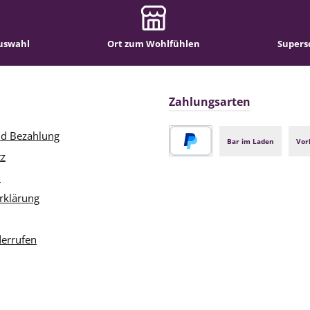
uswahl
Ort zum Wohlfühlen
Supers
Zahlungsarten
nd Bezahlung
Bar im Laden
Vor
tz
PayPal
m
rklärung
derrufen