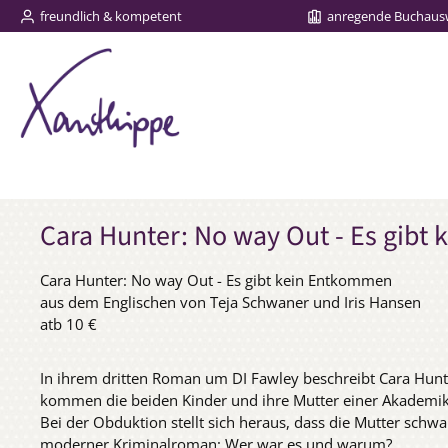
freundlich & kompetent
anregende Buchaus
m Hauptinhalt springen
Zur Suche springen
Zur Hauptnavigation springen
Cara Hunter: No way Out - Es gibt
Cara Hunter: No way Out - Es gibt kein Entkommen
aus dem Englischen von Teja Schwaner und Iris Hansen
atb 10 €
In ihrem dritten Roman um DI Fawley beschreibt Cara Hunt
kommen die beiden Kinder und ihre Mutter einer Akademike
Bei der Obduktion stellt sich heraus, dass die Mutter schwan
moderner Kriminalroman: Wer war es und warum?