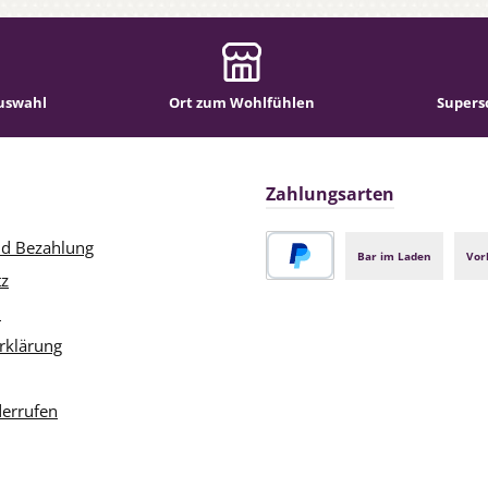
uswahl
Ort zum Wohlfühlen
Supers
Zahlungsarten
nd Bezahlung
Bar im Laden
Vor
tz
PayPal
m
rklärung
derrufen