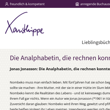
freundlich & kompetent
anregende Buchaus
m Hauptinhalt springen
Zur Suche springen
Zur Hauptnavigation springen
Lieblingsbüc
Die Analphabetin, die rechnen kon
Jonas Jonasson: Die Analphabetin, die rechnen konnte
Nombeko muss man einfach lieben. Mit fünf Jahren hat sie schon begon
sollte sie machen - ihre Mutter, mit der sie in einer Hütte im Slum 
Nombeko kennt die Realitäten des Lebens - und ist keineswegs dumm. S
ihrem Fall gar nichts. Wenn ein Autor wie Jonas Jonasson (*1961 in V
Zuversicht daran glauben: Nombeko wird ihren Weg, gewitzt und pfiffi
beide heißen Holger) ihr Leben meisten. Irgendwann werden sich d