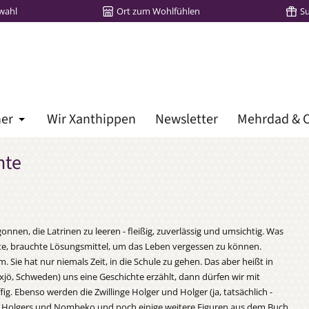
wahl
Ort zum Wohlfühlen
S
her
Wir Xanthippen
Newsletter
Mehrdad & C
Öffne oder Schließe das Dropdown der Kategorie Lieblingsbü
nte
nen, die Latrinen zu leeren - fleißig, zuverlässig und umsichtig. Was
lebte, brauchte Lösungsmittel, um das Leben vergessen zu können.
ie hat nur niemals Zeit, in die Schule zu gehen. Das aber heißt in
äxjö, Schweden) uns eine Geschichte erzählt, dann dürfen wir mit
g. Ebenso werden die Zwillinge Holger und Holger (ja, tatsächlich -
ie Holgers und Nombeko und noch einige weitere Figuren aus dem Buch