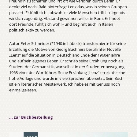
Freundin zu schaffen und irrt oft wie verloren durch Berlin. Er
denkt viel nach. Bald hinterfragt Lenz das, was in seinen Gruppen
passiert. Er fühlt sich - obwohl er viele Menschen trifft - nirgends
wirklich zugehörig. Abstand gewinnen will er in Rom. Er findet
dort Freunde, fühlt sich wohl - und beginnt auch in Italien
politisch aktiv zu werden.
Autor Peter Schneider (*1940 in Lübeck) transformierte für seine
Erzählung die Motive von Georg Büchners berühmter Novelle
„Lenz“ auf die Situation in Deutschland Ende der 1960er Jahre
und auf sein eigenes Leben. Er schrieb seine Erzählung noch als
Student der Germanistik, war selbst in der Studentenbewegung
1968 einer der Wortführer. Seine Erzählung „Lenz“ erreichte eine
hohe Auflage und wurde in viele Sprachen übersetzt. Sein Buch
ist ein literarisches Meisterwerk. Ich habe es mit Genuss noch
einmal gelesen.
... zur Buchbestellung