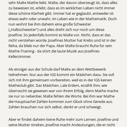
sehr Malte Mathe liebt. Malte, der davon überzeugt ist, dass alles
zu beweisen ist, erlebt, dass es im wirklichen Leben nicht immer
diese schöne Klarheit gibt. Immer hat er geglaubt, entweder ist
etwas wahr oder unwahr, im Leben wie in der Mathematik. Doch
nun wohnt bei ihm daheim eine große Schwester
(„Halbschwester“) und alles dreht sich nur noch um diese
Josefine. So jedenfalls kommt es Malte vor. Nicht, dass er das
nicht verstehen würde. Josefines Mutter hat Krebs und ist in der
Reha, da blieb nur der Papa. Aber Malte braucht Ruhe für sein
Mathe-Training - da stört die laute Musik aus Josefines
Kellerzimmer.
Als einziger aus der Schule darf Malte an dem Wettbewerb
teilnehmen. Nur aus der IGS kommt ein Mädchen dazu. Sie soll
sich mit ihm gemeinsam vorbereiten, weil es in der IGS keinen
Matheclub gibt. Das Mädchen, Lale Erdem, erzählt ihm, wie
überrascht sie gewesen war von ihrem Erfolg, denn Mathe mache
sie nur so nebenbei. Malte fehlen die Worte. Bei ihm war Mathe
die Hauptsache! Zahlen kommen zum Glück ohne Gerede aus.
Zahlen brauchen nur sich selbst, denkt er und schweigt.
Aber er findet daheim keine Ruhe mehr zum Lernen. Josefine und
seine Mutter streiten, Josefine macht Andeutungen, die er nicht