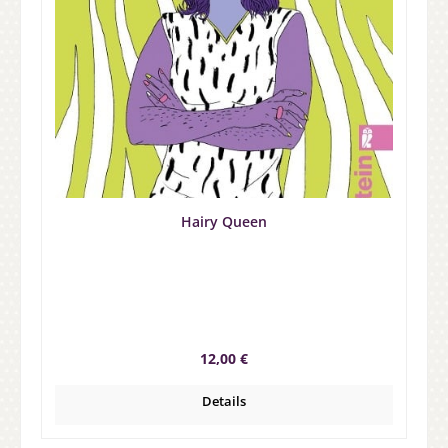
Hairy Queen
Regulärer Preis:
12,00 €
Details