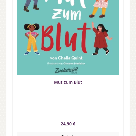
Mut zum Blut
Regulärer Preis:
24,90 €