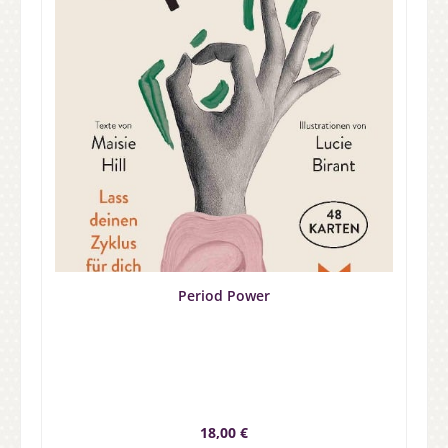
Period Power
Regulärer Preis:
18,00 €