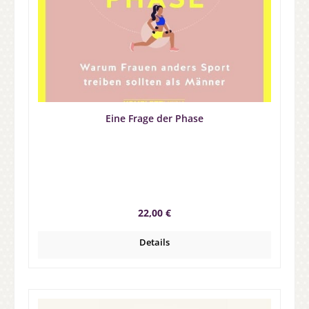
Eine Frage der Phase
Regulärer Preis:
22,00 €
Details