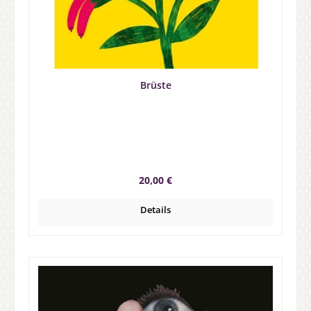
Brüste
Regulärer Preis:
20,00 €
Details