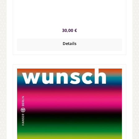
Regulärer Preis:
30,00 €
Details