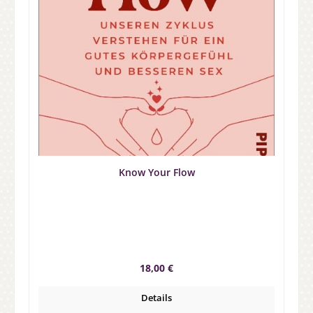
Know Your Flow
Regulärer Preis:
18,00 €
Details