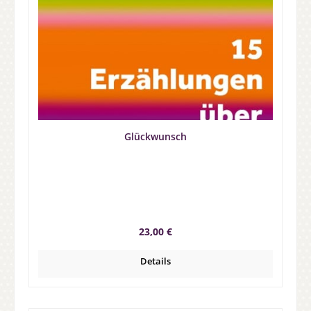
Glückwunsch
Regulärer Preis:
23,00 €
Details