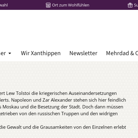
wahl
Ort zum Wohlfühlen
S
her
Wir Xanthippen
Newsletter
Mehrdad & C
Öffne oder Schließe das Dropdown der Kategorie Lieblingsbü
ert Lew Tolstoi die kriegerischen Auseinandersetzungen
rts. Napoleon und Zar Alexander stehen sich hier feindlich
is Moskau und die Besetzung der Stadt. Doch dann müssen
 getrieben von den russischen Truppen und den widrigen
 die Gewalt und die Grausamkeiten von den Einzelnen erlebt