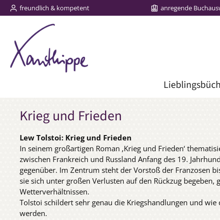
freundlich & kompetent
anregende Buchaus
m Hauptinhalt springen
Zur Suche springen
Zur Hauptnavigation springen
Lieblingsbüc
Krieg und Frieden
Lew Tolstoi: Krieg und Frieden
In seinem großartigen Roman ‚Krieg und Frieden‘ thematisi
zwischen Frankreich und Russland Anfang des 19. Jahrhunde
gegenüber. Im Zentrum steht der Vorstoß der Franzosen b
sie sich unter großen Verlusten auf den Rückzug begeben,
Wetterverhältnissen.
Tolstoi schildert sehr genau die Kriegshandlungen und wie
werden.