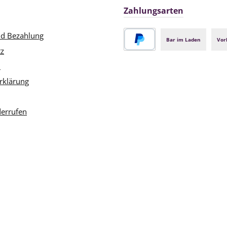
Zahlungsarten
nd Bezahlung
Bar im Laden
Vor
tz
PayPal
m
rklärung
derrufen