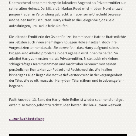
Überraschend bekommt Harry ein lukratives Angebot als Privaterrmittler aus
seiner alten Heimat. Der Milliardär Markus Roed wird mit dem Mord an zwei
jungen Frauen in Verbindung gebracht, will aber seine Unschuld beweisen
und seinen Ruf zu schützen. Harry erhält so die Gelegenheit, das Geld
aufzubringen, um Lucille freizukaufen.
Die leitende Ermittlerin der Osloer Polizei, Kommissarin Katrine Bratt möchte
am liebsten auch ihren ehemaligen Kollegen Hole einsetzen. doch ihre
Vorgesetzten lehnen das ab. Sie bezweifeln, dass Harry aufgrund seines
Drogen- und Alkoholproblems in der Lage sein wird ihnen zu helfen. So
arbeitet Harry zum ersten mal als Privatermittler. Er stellt sich ein kleines
schlagkräftiges Team zusammen und macht aber Gebrauch von seinen
persönlichen Kontakten zur Polizei und Rechtsmedizin. Wie in allen
bisherigen Fällen liegen die Motive tief versteckt und in der Vergangenheit
der Täter. Wie so oft, muss sich Harry dem Täter nähern und in Lebensgefahr
begeben.
Fazit: Auch der 13. Band der Harry-Hole-Reihe ist wieder spannend und gut
erzählt. Jo Nesbo gehört zu recht zu den besten Thriller-Autoren weltweit.
... zur Buchbestellung