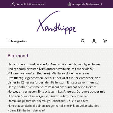
freundlich & kompetent
anregende Buchauswahl
Zum Hauptinhalt springen
Navigation
Blutmond
Harry Hole ermittelt wieder! Jo Nesbo ist einer der erfolgreichsten
und renommiertesten Krimiautoren weltweit (mit mehr als 50
Millionen verkauften Büchern). Mit Harry Holle hat er eine
Ermittlerfigur geschaffen, der als Spezialist für Serienmörder, der
bisher in 12 herausfordernden Fällen zum Einsatz gekommen ist.
Harry ist aber nicht mehr im Polizeidienst und hat seine Heimat
Norwegen verlassen. Er lebt jetzt in Los Angeles. Dort versucht er mit
Hilfe von Alkohol zu vergessen und zu überleben.
In seiner
Stammkneipe trifft der ehemalige Polizist auf Lucille, eine ältere
Filmschauspielerin, die einem Drogenkartell eine Million Dollar schuldet.
Hole will ihr helfen, aber wie?