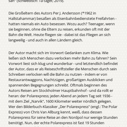
sah“ (schwedisch: Ta tåget; 2019).
Die Großeltern des Autors Per J. Andersson (*1962 in
Hallstahammar) besaßen als Eisenbahnbedienstete Freifahrten -
hatten niemals ein Auto besessen. Wozu auch? Teenager, wenn
sie beginnen, ohne die Eltern zu reisen, erkunden oft mit der
Bahn die Welt. Heute fliegen sie - dabei ist das Fliegen an sich
langweilig - und auch in allen Ländern gleich.
Der Autor macht sich im Vorwort Gedanken zum Klima. Wie
ließen sich Menschen dazu verlocken mehr Bahn zu fahren? Sein
Vorwort liest sich klug und wunderbar - und letztendlich befindet
der Autor, dass er als Reiseschriftsteller die Menschen durch sein
Schreiben verlocken will die Bahn zu nutzen - indem er von
Restaurantwaggons, Nachtzügen, großartigen Ausblicken und
spannenden Begegnungen schreibt. Oftmals beginnen des
Autors Reisen am Stockholmer Hauptbahnhof - und da rollt er
heran: der Polarexpress; jeden Abend an jedem Tag seit 1936 -
mit dem Ziel „Narvik“, 1600 Kilometer weiter nördlich gelegen.
Wer den Bilderbuch-Klassiker „Der Polarexpress“ (engl.: The Polar
Express) von Chris Van Allburg kennt, weiß, dass dessen
Polarexpress für seine Reise an den Nordpol nur wenige Stunden
benötigt. Nun, der echte Polarexpress ist fast 19 Stunden