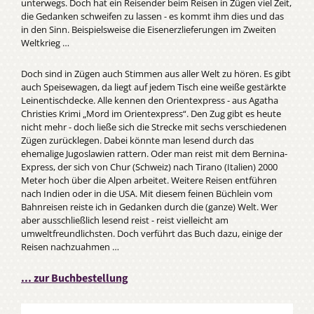
unterwegs. Doch hat ein Reisender beim Reisen in Zügen viel Zeit,
die Gedanken schweifen zu lassen - es kommt ihm dies und das
in den Sinn. Beispielsweise die Eisenerzlieferungen im Zweiten
Weltkrieg …
Doch sind in Zügen auch Stimmen aus aller Welt zu hören. Es gibt
auch Speisewagen, da liegt auf jedem Tisch eine weiße gestärkte
Leinentischdecke. Alle kennen den Orientexpress - aus Agatha
Christies Krimi „Mord im Orientexpress“. Den Zug gibt es heute
nicht mehr - doch ließe sich die Strecke mit sechs verschiedenen
Zügen zurücklegen. Dabei könnte man lesend durch das
ehemalige Jugoslawien rattern. Oder man reist mit dem Bernina-
Express, der sich von Chur (Schweiz) nach Tirano (Italien) 2000
Meter hoch über die Alpen arbeitet. Weitere Reisen entführen
nach Indien oder in die USA. Mit diesem feinen Büchlein vom
Bahnreisen reiste ich in Gedanken durch die (ganze) Welt. Wer
aber ausschließlich lesend reist - reist vielleicht am
umweltfreundlichsten. Doch verführt das Buch dazu, einige der
Reisen nachzuahmen …
... zur Buchbestellung